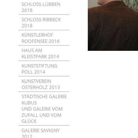
SCHLOSS LÜBBEN
2018
SCHLOSS RIBBECK
2018
KÜNSTLERHOF
ROOFENSEE 2016
HAUS AM
KLEISTPARK 2014
KUNSTSTIFTUNG
POLL 2014
KUNSTVEREIN
OSTERHOLZ 2013
STÄDTISCHE GALERIE
KUBUS
UND GALERIE VOM
ZUFALL UND VOM
GLÜCK
GALERIE SAVIGNY
2012