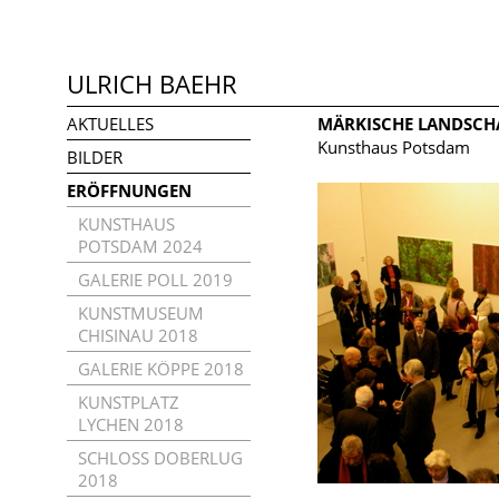
ULRICH BAEHR
AKTUELLES
MÄRKISCHE LANDSCH
Kunsthaus Potsdam
BILDER
ERÖFFNUNGEN
KUNSTHAUS
POTSDAM 2024
GALERIE POLL 2019
KUNSTMUSEUM
CHISINAU 2018
GALERIE KÖPPE 2018
KUNSTPLATZ
LYCHEN 2018
SCHLOSS DOBERLUG
2018