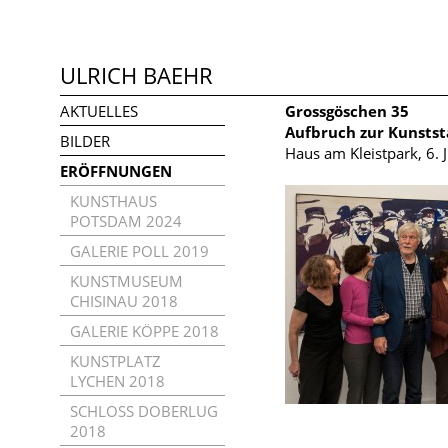
ULRICH BAEHR
AKTUELLES
Grossgöschen 35
Aufbruch zur Kunstst
BILDER
Haus am Kleistpark, 6. 
ERÖFFNUNGEN
KUNSTHAUS
POTSDAM 2024
GALERIE POLL 2019
KUNSTMUSEUM
CHISINAU 2018
GALERIE KÖPPE 2018
KUNSTPLATZ
LYCHEN 2018
SCHLOSS DOBERLUG
2018